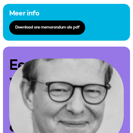
Meer info
Download ons memorandum als pdf
Een
vraag?
Contacteer
onze
expert