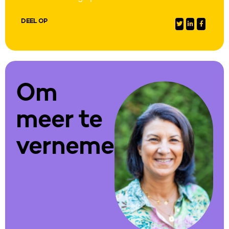
DEEL OP
Om
meer te
vernemen