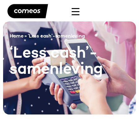
Home
»
‘Less cash’-samenleving
‘Less cash’-
samenleving