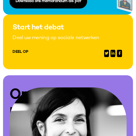
Download ons memorandum als pdf
Start het debat
Deel uw mening op sociale netwerken
DEEL OP
Om
meer
te