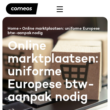
Home
»
Online marktplaatsen: uniforme Europese
btw-aanpak nodig
Online
marktplaatsen:
uniforme
Europese btw-
aanpak nodig