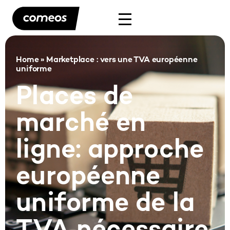
Home
»
Marketplace : vers une TVA européenne
uniforme
Places de
marché en
ligne: approche
européenne
uniforme de la