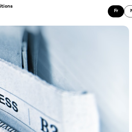
itions
Fr