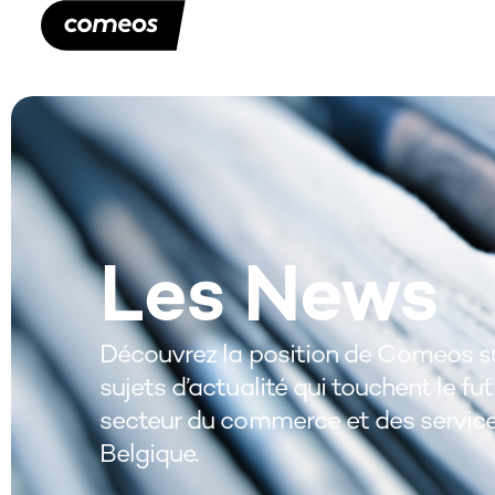
Les News
Découvrez la position de Comeos su
sujets d’actualité qui touchent le fu
secteur du commerce et des servic
Belgique.