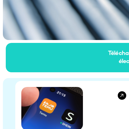
Téléch
éle