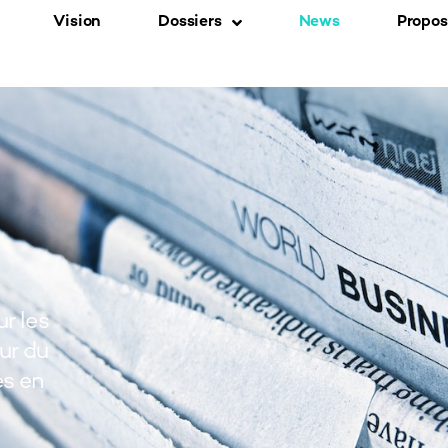
Vision
Dossiers
News
Propos
r les
tur du
es en