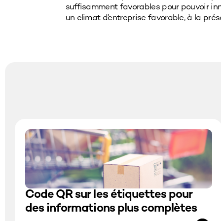
suffisamment favorables pour pouvoir inn
propositions pour développer davantage 
un climat d’entreprise favorable, à la pr
Code QR sur les étiquettes pour
des informations plus complètes