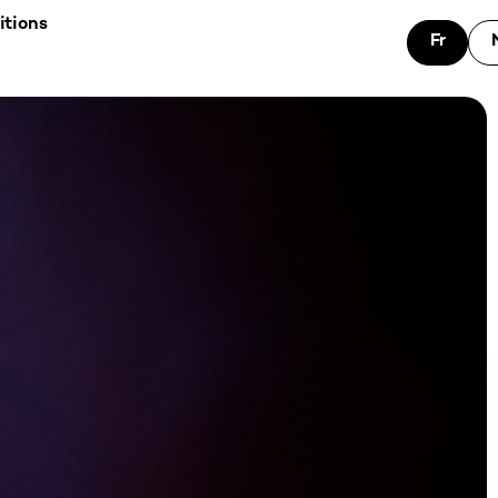
itions
Fr