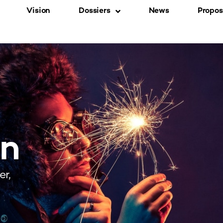
Vision
Dossiers
News
Propos
on
er,