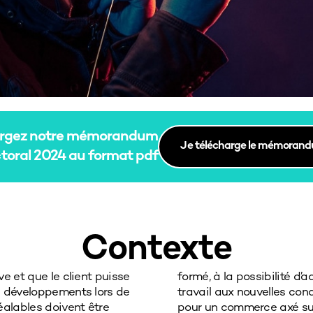
argez notre mémorandum
Je télécharge le mémoran
ctoral 2024 au format pdf
Contexte
e et que le client puisse
ement l’organisation du
s développements lors de
hé, à un cadre stimulant
éalables doivent être
etc. Voici quelques