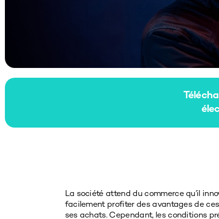
Téléch
éle
La société attend du commerce qu’il innov
formé, à la possibilité d’adapter rapid
facilement profiter des avantages de ce
travail aux nouvelles conditions de marc
ses achats. Cependant, les conditions pr
pour un commerce axé sur les données, 